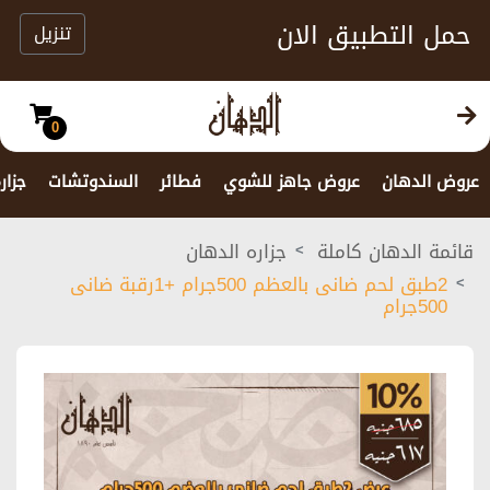
حمل التطبيق الان
تنزيل
0
عروض الدهان
عروض جاهز للشوي
فطائر
السندوتشات
جزار
قائمة الدهان كاملة
جزاره الدهان
2طبق لحم ضانى بالعظم 500جرام +1رقبة ضانى
500جرام