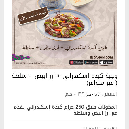
وجبة كبدة اسكندراني + ارز ابيض + سلطة
( غير متوافر)
السعر :
١٩٩ - جـم
٢٣٥ - جـم
المكونات طبق 250 جرام كبدة اسكندراني يقدم
مع ارز ابيض وسلطة