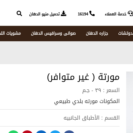
خدمة العملاء
16194
تحميل منيو الدهان
دوتشات
جزاره الدهان
صوانى وسرافيس الدهان
مشويات الل
مورتة ( غير متوافر)
السعر :
٣٩ - جـم
المكونات مورته بلدي طبيعي
القسم :
الأطباق الجانبيه