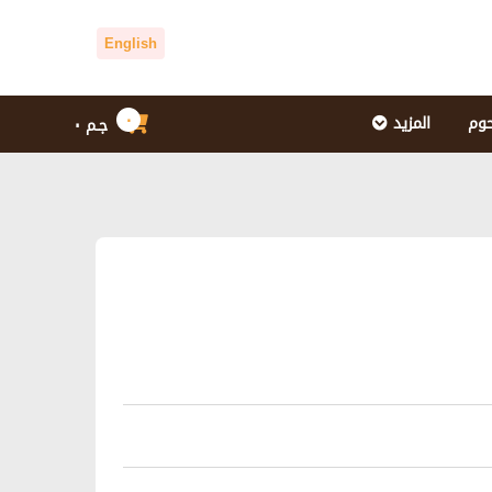
English
٠
حوم
المزيد
جـم
٠