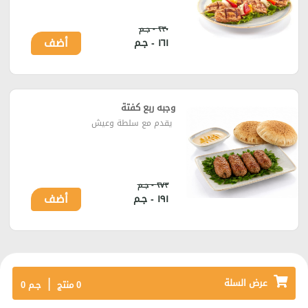
٢٣٠ - جـم
أضف
١٦١ - جـم
وجبه ربع كفتة
يقدم مع سلطة وعيش
٢٧٣ - جـم
أضف
١٩١ - جـم
|
عرض السلة
0
منتج
جـم
0