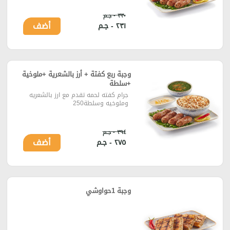
٣٣٠ - جـم
أضف
٢٣١ - جـم
وجبة ربع كفتة + أرز بالشعرية +ملوخية
+سلطة
جرام كفته لحمه تقدم مع ارز بالشعريه
وملوخيه وسلطة250
٣٩٤ - جـم
أضف
٢٧٥ - جـم
وجبة 1حواوشي