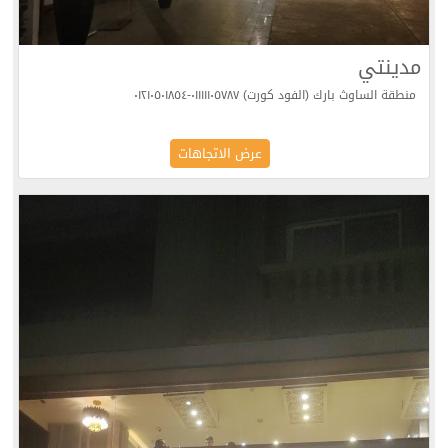
مدينتي
منطقة الساوث بارك (الفود كورت) ٠١١١١١٠٥٧٨٧-٠١٢١٠٥٠١٨٥٤
عرض الاتجاهات