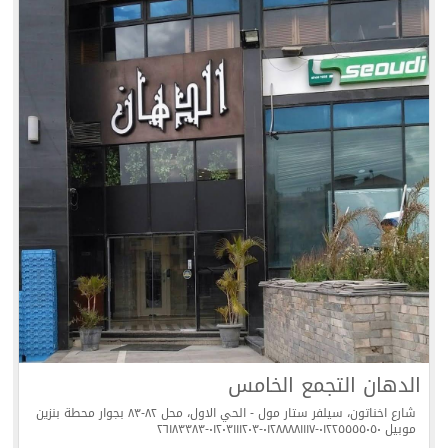
الدهان التجمع الخامس
شارع اخناتون، سيلفر ستار مول - الحي الاول، محل ٨٢-٨٣ بجوار محطة بنزين
موبيل ٠١٢٢٥٥٥٥٠٥٠-٠١٢٨٨٨٨١١١٧-٠١٢٠٣١١١٢٠٣-٢٦١٨٣٣٨٣