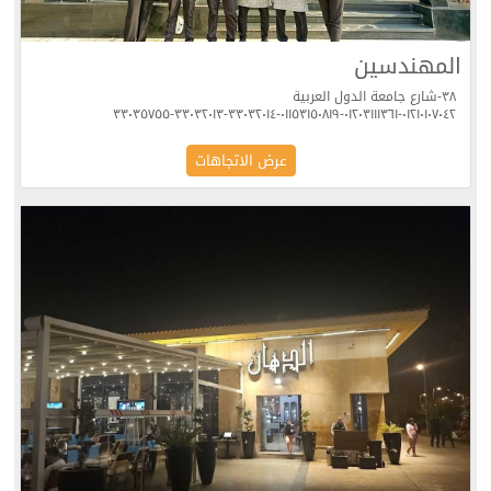
المهندسين
٣٨-شارع جامعة الدول العربية
٠١٢١٠١٠٧٠٤٢-٠١٢٠٣١١١٣٦١-٠١١٥٣١٥٠٨١٩-٣٣٠٣٢٠١٤-٣٣٠٣٢٠١٣-٣٣٠٣٥٧٥٥
عرض الاتجاهات