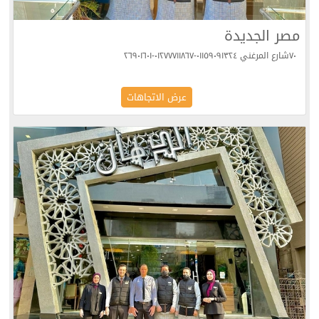
مصر الجديدة
٧٠شارع المرغني ٠١١٥٩٠٩١٣٢٤-٠١٢٧٧٧١١٨٦٧-٢٦٩٠١٦٠١
عرض الاتجاهات