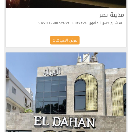
مدينة نصر
٨٤ شارع حسن المأمون ٠١٠٩١٣٢٣٧٩٠-٠١١١٤٨٨٩٠٧٩-٢٦٧٧٤٤٤٠
عرض الاتجاهات