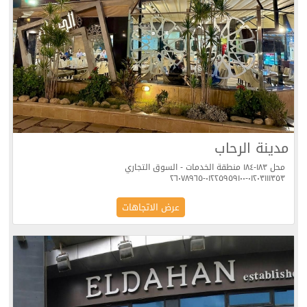
مدينة الرحاب
محل ١٨٣-١٨٤ منطقة الخدمات - السوق التجاري
٠١٢٠٣١١١٣٥٣-٠١٢٢٥٩٥٩١٠٠-٢٦٠٧٨٩٦٥
عرض الاتجاهات