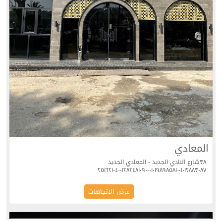
المعادي
٣٨شارع النادي الجديد - المعادي الجديد
٠١٠١٢٨٨٣٠٨٧-٠١٠١٩٨٩٨٥٨١-٠١٢٨٢٤٨١٠٩٠-٢٥١٦٢١٠٤
عرض الاتجاهات