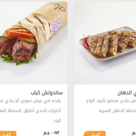
 الدهان
ساندوتش كباب
ش بلدى محشو بأجود أنواع
يقدم في عيش سورى أو بلدي مع
خلطه الدهان السريه
أختيارك لأحدى أطباق السلطة الم
اليك
١٧٢ - جـم
أضف
أضف