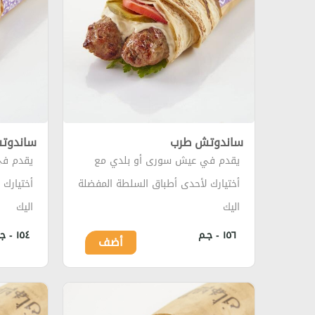
ساندوتش طرب
ساندوت
يقدم في عيش سورى أو بلدي مع
يقدم في
أختيارك لأحدى أطباق السلطة المفضلة
أختيارك
اليك
اليك
١٥٦ - جـم
١٥٤ - جـم
أضف