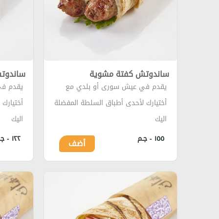
ساندوتش كفتة مشوية
ساندوت
يقدم في عيش سورى أو بلدي مع
يقدم في
أختيارك لأحدى أطباق السلطة المفضلة
أختيارك
اليك
اليك
١٥٥ - جـم
١٢٢ - جـم
أضف