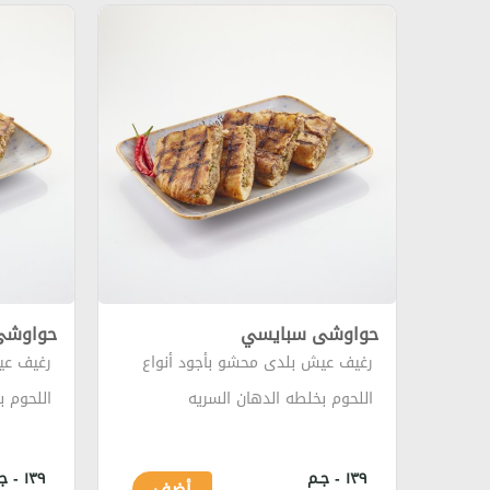
حواوشى سبايسي
حواوشي
رغيف عيش بلدى محشو بأجود أنواع
رغيف عي
اللحوم بخلطه الدهان السريه
اللحوم ب
١٣٩ - جـم
١٣٩ - جـم
أضف