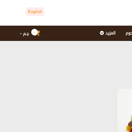
English
٠
حوم
المزيد
جـم
٠