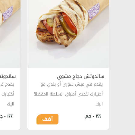
ساندوتش دجاج مشوي
ساندوتش
يقدم في عيش سورى أو بلدي مع
يقدم في
أختيارك لأحدى أطباق السلطة المفضلة
أختيارك
اليك
اليك
١٢٢ - جـم
١٢٢ - جـم
أضف