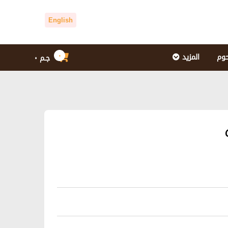
English
٠
حوم
المزيد
جـم
٠