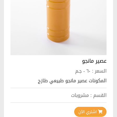
عصير مانجو
السعر :
٦٠ - جـم
المكونات عصير مانجو طبيعي طازج
القسم :
مشروبات
اشتري الآن