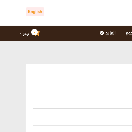
English
٠
حوم
المزيد
جـم
٠