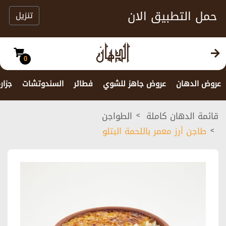
حمل التطبيق الان
تنزيل
0
عروض الدهان
عروض جاهز للشوي
فطائر
السندوتشات
جزار
قائمة الدهان كاملة
الطواجن
طاجن أرز معمر باللحمة البتلو