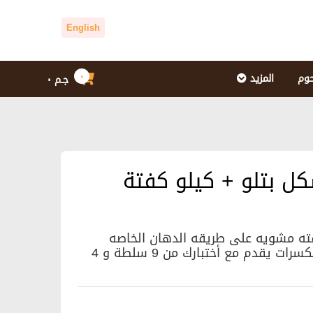
English
٠
حوم
المزيد
جـم
٠
ل بتلو + كيلو كفتة
فته مشويه على طريقه الدهان الخاصه
يقدم على نصف الصنيه أرز بالكبد و نصف شعريه بالمكسرات يقدم مع أختبارك من 9 سلطة و 4