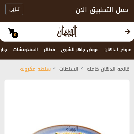
حمل التطبيق الان
تنزيل
0
عروض الدهان
عروض جاهز للشوي
فطائر
السندوتشات
جزار
قائمة الدهان كاملة
السلطات
سلطه مكرونه