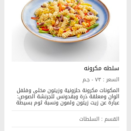
سلطه مكرونه
السعر :
٧٣ - جـم
المكونات مكرونة حلزونية وزيتون مخلى وفلفل
الوان ومعلقة ذرة وبقدونس للجرنشة الصوص:
عبارة عن زيت زيتون ولمون ونسبة ثوم بسيطة
القسم :
السلطات