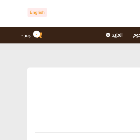
English
٠
حوم
المزيد
جـم
٠