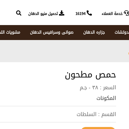
خدمة العملاء
16194
تحميل منيو الدهان
دوتشات
جزاره الدهان
صوانى وسرافيس الدهان
مشويات الل
حمص مطحون
السعر :
٣٨ - جـم
المكونات
القسم :
السلطات