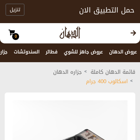
حمل التطبيق الان
تنزيل
0
عروض الدهان
عروض جاهز للشوي
فطائر
السندوتشات
جزار
قائمة الدهان كاملة
جزاره الدهان
اسكالوب 400 جرام